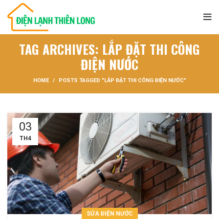
TAG ARCHIVES: LẮP ĐẶT THI CÔNG
ĐIỆN NƯỚC
HOME
POSTS TAGGED "LẮP ĐẶT THI CÔNG ĐIỆN NƯỚC"
03
TH4
SỬA ĐIỆN NƯỚC