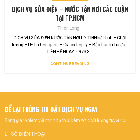
DỊCH VỤ SỬA ĐIỆN – NƯỚC TẬN NƠI CÁC QUẬN
TẠI TP.HCM
Thiên Long
DỊCH VỤ SỬA ĐIỆN NƯỚC TẬN NƠI UY TÍNNhiệt tình – Chất
lượng – Uy tín Gọn gàng – Giá cả hợp lý – Bảo hành chu đáo
LIÊN HỆ NGAY: 0973.3...
CONTINUE READING
ĐỂ LẠI THÔNG TIN ĐẶT DỊCH VỤ NGAY
Bảng giá rẻ niêm yết minh bạch đi kèm với chất lượng tuyệt đối.
SỐ ĐIỆN THOẠI