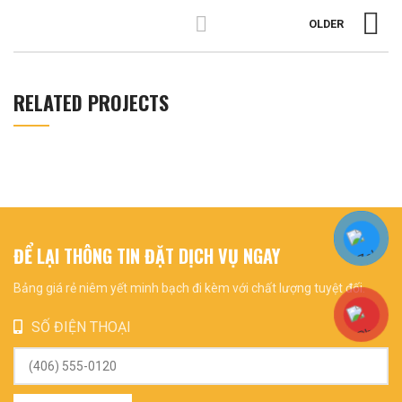
OLDER
RELATED PROJECTS
ĐỂ LẠI THÔNG TIN ĐẶT DỊCH VỤ NGAY
Bảng giá rẻ niêm yết minh bạch đi kèm với chất lượng tuyệt đối.
SỐ ĐIỆN THOẠI