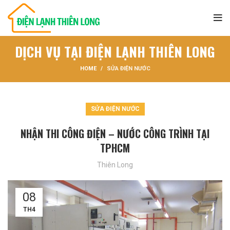
DỊCH VỤ TẠI ĐIỆN LẠNH THIÊN LONG
HOME
SỬA ĐIỆN NƯỚC
SỬA ĐIỆN NƯỚC
NHẬN THI CÔNG ĐIỆN – NƯỚC CÔNG TRÌNH TẠI
TPHCM
Thiên Long
08
TH4