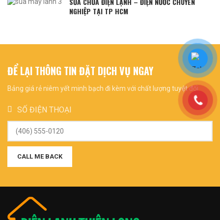
SỬA CHỮA ĐIỆN LẠNH – ĐIỆN NƯỚC CHUYÊN
NGHIỆP TẠI TP HCM
ĐỂ LẠI THÔNG TIN ĐẶT DỊCH VỤ NGAY
Bảng giá rẻ niêm yết minh bạch đi kèm với chất lượng tuyệt đối.
SỐ ĐIỆN THOẠI