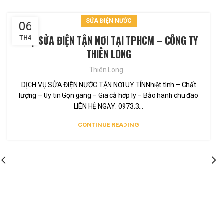
SỬA ĐIỆN NƯỚC
06
THỢ SỬA ĐIỆN TẬN NƠI TẠI TPHCM – CÔNG TY
TH4
THIÊN LONG
Thiên Long
DỊCH VỤ SỬA ĐIỆN NƯỚC TẬN NƠI UY TÍNNhiệt tình – Chất
lượng – Uy tín Gọn gàng – Giá cả hợp lý – Bảo hành chu đáo
LIÊN HỆ NGAY: 0973.3...
CONTINUE READING