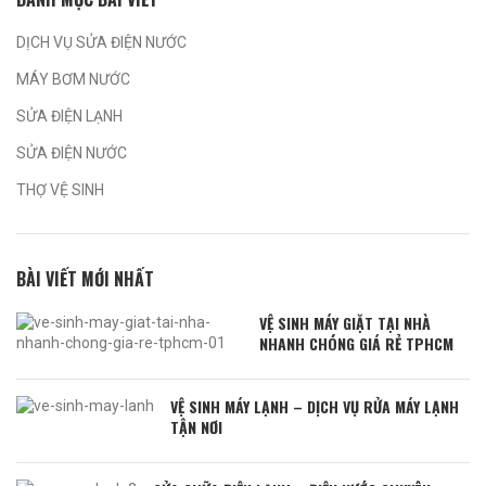
DỊCH VỤ SỬA ĐIỆN NƯỚC
MÁY BƠM NƯỚC
SỬA ĐIỆN LẠNH
SỬA ĐIỆN NƯỚC
THỢ VỆ SINH
BÀI VIẾT MỚI NHẤT
VỆ SINH MÁY GIẶT TẠI NHÀ
NHANH CHÓNG GIÁ RẺ TPHCM
VỆ SINH MÁY LẠNH – DỊCH VỤ RỬA MÁY LẠNH
TẬN NƠI